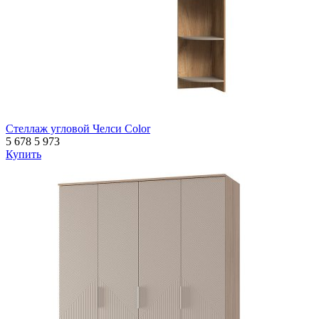
Стеллаж угловой Челси Color
5 678
5 973
Купить