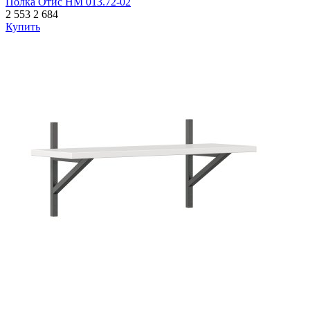
Полка Отис НМ 013.72-02
2 553
2 684
Купить