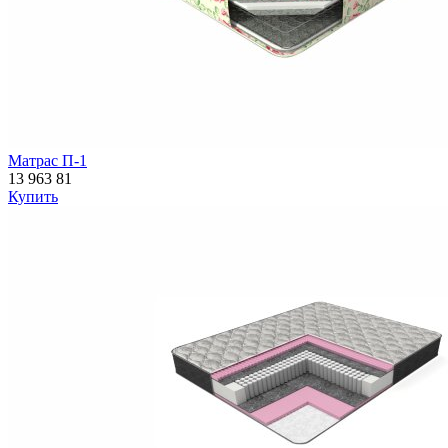
Матрас П-1
13 963
81
Купить